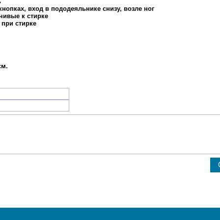
ь
нопках, вход в пододеяльнике снизу, возле ног
чивые к стирке
 при стирке
см.