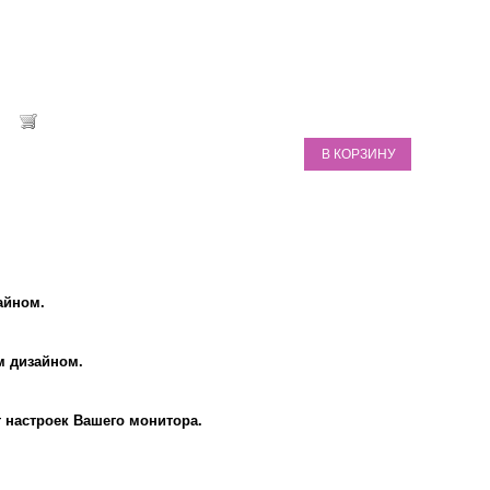
В КОРЗИНУ
айном.
м дизайном.
т настроек Вашего монитора.