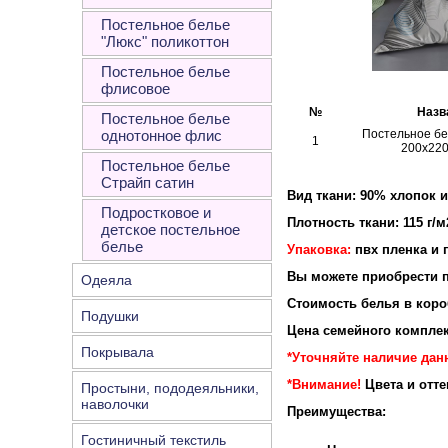
Постельное белье
"Люкс" поликоттон
Постельное белье
флисовое
№
Назв
Постельное белье
однотонное флис
Постельное бе
1
200х220
Постельное белье
Страйп сатин
Вид ткани: 90% хлопок 
Подростковое и
Плотность ткани: 115 г/м
детское постельное
белье
Упаковка:
пвх пленка и 
Вы можете приобрести п
Одеяла
Стоимость белья в короб
Подушки
Цена семейного комплек
Покрывала
*Уточняйте наличие дан
*Внимание!
Цвета и отт
Простыни, пододеяльники,
наволочки
Преимущества:
Гостиничный текстиль