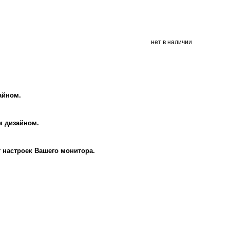
нет в наличии
айном.
м дизайном.
т настроек Вашего монитора.