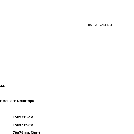
нет в наличии
ом.
ек Вашего монитора.
150х215 см.
150х215 см.
70х70 см. (2шт)