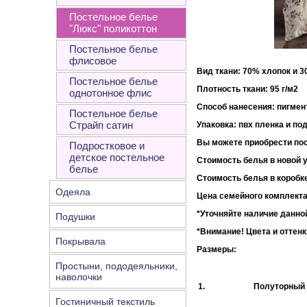
Постельное белье
"Люкс" поликоттон
Постельное белье
флисовое
Вид ткани: 70% хлопок и 
Постельное белье
Плотность ткани:
однотонное флис
Способ нанесения: пигмен
Постельное белье
Страйп сатин
Упаковка
: пвх пленка и по
Вы можете приобрести пос
Подростковое и
детское постельное
Стоимость белья в новой у
белье
Стоимость белья в коробке
Одеяла
Цена семейного комплекта
*Уточняйте наличие данной
Подушки
*Внимание!
Цвета и оттенк
Покрывала
Размеры:
Простыни, пододеяльники,
наволочки
1.
Полуторный
Гостиничный текстиль