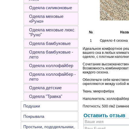
Одеяла силиконовые
Одеяла меховые
«Руно»
Одеяла меховые люкс
№
Назв
"Руно"
1
Одеяло 4 сезона 
Одеяла бамбуковые
Идеальное комфортное реше
Одеяла бамбуковые -
вашего сна в любых климати
лето
одеяло, с плотным наполни
Сочетание высококачествен
Одеяла холлофайбер
Возможность комбинировать
каждого сезона.
Одеяла холлофайбер -
лето
Обеспечьте себе качественн
скрепляются между собой к
Одеяла детские
Ткань: микрофибра
Одеяла "Травка"
Наполнитель: холлофайбе
Подушки
Плотность: 500 г/м2 (зимне
Оставить отзыв
Покрывала
Простыни, пододеяльники,