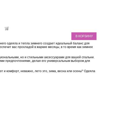
В КОРЗИНУ
тнего одеяла и тепла зимнего создает идеальный баланс для
спечит вас прохладой в жаркие месяцы, в то время как зимнее
циональными, но и стильными аксессуарами для вашей спальни.
шими предпочтениями, делая его универсальным выбором для
т и комфорт, неважно, лето это, зима, весна или осень!" Одеяла