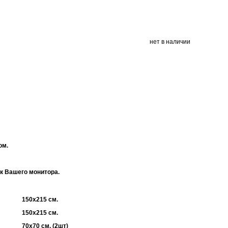
нет в наличии
ом.
ек Вашего монитора.
150х215 см.
150х215 см.
70х70 см. (2шт)