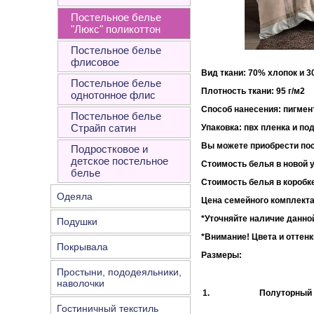
Постельное белье
"Люкс" поликоттон
Постельное белье
флисовое
Вид ткани: 70% хлопок и 
Постельное белье
Плотность ткани:
однотонное флис
Способ нанесения: пигмен
Постельное белье
Страйп сатин
Упаковка
: пвх пленка и по
Вы можете приобрести пос
Подростковое и
детское постельное
Стоимость белья в новой у
белье
Стоимость белья в коробке
Одеяла
Цена семейного комплекта
*Уточняйте наличие данной
Подушки
*Внимание!
Цвета и оттенк
Покрывала
Размеры:
Простыни, пододеяльники,
наволочки
1.
Полуторный
Гостиничный текстиль