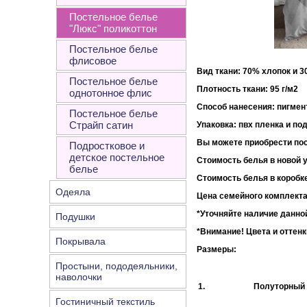
Постельное белье
"Люкс" поликоттон
Постельное белье
флисовое
Вид ткани: 70% хлопок и 
Постельное белье
Плотность ткани:
однотонное флис
Способ нанесения: пигмен
Постельное белье
Страйп сатин
Упаковка
: пвх пленка и по
Вы можете приобрести пос
Подростковое и
детское постельное
Стоимость белья в новой у
белье
Стоимость белья в коробке
Одеяла
Цена семейного комплекта
*Уточняйте наличие данной
Подушки
*Внимание!
Цвета и оттенк
Покрывала
Размеры:
Простыни, пододеяльники,
наволочки
1.
Полуторный
Гостиничный текстиль