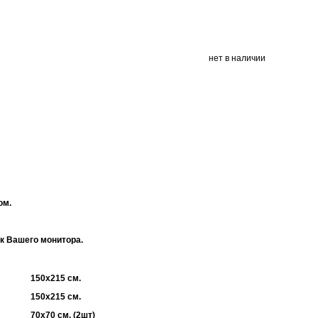
нет в наличии
ом.
ек Вашего монитора.
150х215 см.
150х215 см.
70х70 см. (2шт)