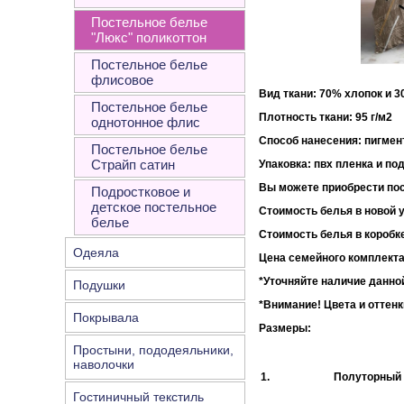
Постельное белье
"Люкс" поликоттон
Постельное белье
флисовое
Вид ткани: 70% хлопок и 
Постельное белье
Плотность ткани:
однотонное флис
Способ нанесения: пигмен
Постельное белье
Страйп сатин
Упаковка
: пвх пленка и по
Вы можете приобрести пос
Подростковое и
детское постельное
Стоимость белья в новой у
белье
Стоимость белья в коробке
Одеяла
Цена семейного комплекта
*Уточняйте наличие данной
Подушки
*Внимание!
Цвета и оттенк
Покрывала
Размеры:
Простыни, пододеяльники,
наволочки
1.
Полуторный
Гостиничный текстиль