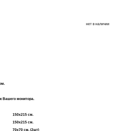
нет в наличии
ом.
ек Вашего монитора.
150х215 см.
150х215 см.
70х70 см. (2шт)