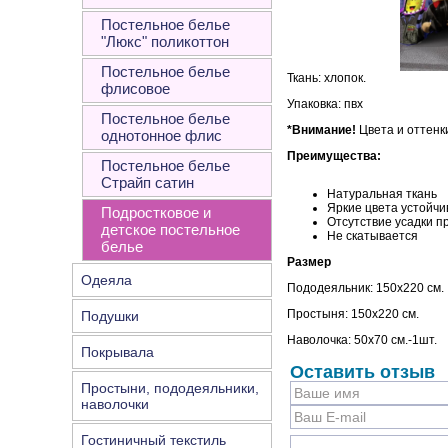
Постельное белье
"Люкс" поликоттон
Постельное белье
Ткань: хлопок.
флисовое
Упаковка: пвх
Постельное белье
*Внимание!
Цвета и оттенк
однотонное флис
Преимущества:
Постельное белье
Страйп сатин
Натуральная ткань
Яркие цвета устойчи
Подростковое и
Отсутствие усадки п
детское постельное
Не скатывается
белье
Размер
Одеяла
Пододеяльник: 150х220 см.
Простыня: 150х220 см.
Подушки
Наволочка: 50х70 см.-1шт.
Покрывала
Оставить отзыв
Простыни, пододеяльники,
наволочки
Гостиничный текстиль