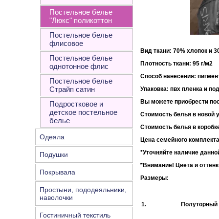
Постельное белье
"Люкс" поликоттон
Постельное белье
флисовое
Вид ткани: 70% хлопок и 
Постельное белье
Плотность ткани:
однотонное флис
Способ нанесения: пигмен
Постельное белье
Страйп сатин
Упаковка
: пвх пленка и по
Вы можете приобрести пос
Подростковое и
детское постельное
Стоимость белья в новой у
белье
Стоимость белья в коробке
Одеяла
Цена семейного комплекта
*Уточняйте наличие данной
Подушки
*Внимание!
Цвета и оттенк
Покрывала
Размеры:
Простыни, пододеяльники,
наволочки
1.
Полуторный
Гостиничный текстиль