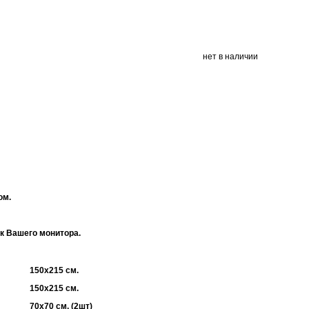
нет в наличии
ом.
ек Вашего монитора.
150х215 см.
150х215 см.
70х70 см. (2шт)