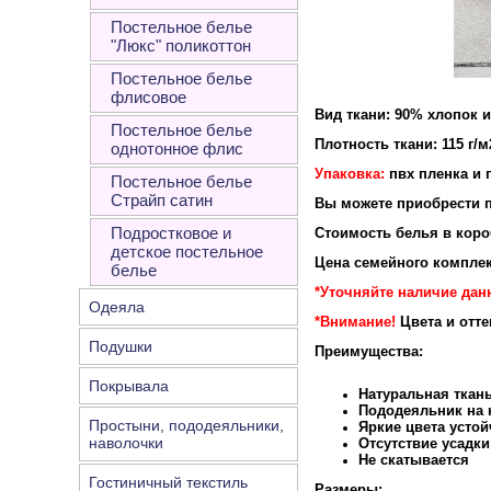
Постельное белье
"Люкс" поликоттон
Постельное белье
флисовое
Вид ткани: 90% хлопок 
Постельное белье
Плотность ткани: 115 г/м
однотонное флис
Упаковка:
пвх пленка и 
Постельное белье
Страйп сатин
Вы можете приобрести п
Подростковое и
Стоимость белья в короб
детское постельное
Цена семейного комплек
белье
*Уточняйте наличие дан
Одеяла
*Внимание!
Цвета и отт
Подушки
Преимущества:
Покрывала
Натуральная ткан
Пододеяльник на к
Простыни, пододеяльники,
Яркие цвета устой
наволочки
Отсутствие усадки
Не скатывается
Гостиничный текстиль
Размеры: