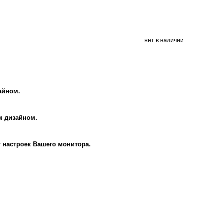
нет в наличии
айном.
м дизайном.
т настроек Вашего монитора.