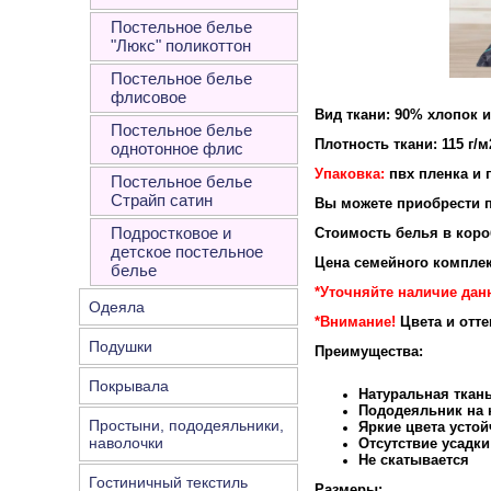
Постельное белье
"Люкс" поликоттон
Постельное белье
флисовое
Вид ткани: 90% хлопок 
Постельное белье
Плотность ткани: 115 г/м
однотонное флис
Упаковка:
пвх пленка и 
Постельное белье
Страйп сатин
Вы можете приобрести п
Подростковое и
Стоимость белья в короб
детское постельное
Цена семейного комплек
белье
*Уточняйте наличие дан
Одеяла
*Внимание!
Цвета и отт
Подушки
Преимущества:
Покрывала
Натуральная ткан
Пододеяльник на к
Простыни, пододеяльники,
Яркие цвета устой
наволочки
Отсутствие усадки
Не скатывается
Гостиничный текстиль
Размеры: