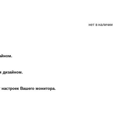
нет в наличии
айном.
м дизайном.
т настроек Вашего монитора.