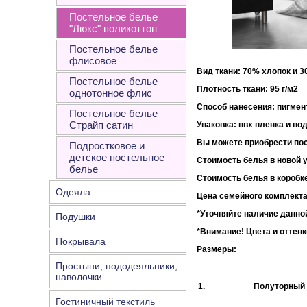
Постельное белье
"Люкс" поликоттон
Постельное белье
флисовое
Вид ткани: 70% хлопок и 
Постельное белье
Плотность ткани:
однотонное флис
Способ нанесения: пигмен
Постельное белье
Страйп сатин
Упаковка
: пвх пленка и по
Вы можете приобрести пос
Подростковое и
детское постельное
Стоимость белья в новой у
белье
Стоимость белья в коробке
Одеяла
Цена семейного комплекта
*Уточняйте наличие данной
Подушки
*Внимание!
Цвета и оттенк
Покрывала
Размеры:
Простыни, пододеяльники,
наволочки
1.
Полуторный
Гостиничный текстиль