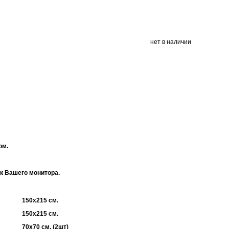
нет в наличии
ом.
ек Вашего монитора.
150х215 см.
150х215 см.
70х70 см. (2шт)