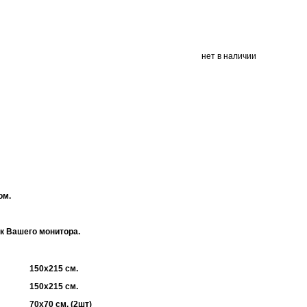
нет в наличии
ом.
ек Вашего монитора.
150х215 см.
150х215 см.
70х70 см. (2шт)