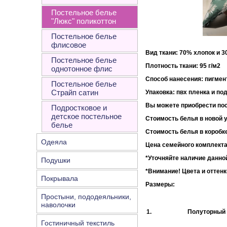
Постельное белье
"Люкс" поликоттон
Постельное белье
флисовое
Вид ткани: 70% хлопок и 
Постельное белье
Плотность ткани:
однотонное флис
Способ нанесения: пигмен
Постельное белье
Страйп сатин
Упаковка
: пвх пленка и по
Вы можете приобрести пос
Подростковое и
детское постельное
Стоимость белья в новой у
белье
Стоимость белья в коробке
Одеяла
Цена семейного комплекта
*Уточняйте наличие данной
Подушки
*Внимание!
Цвета и оттенк
Покрывала
Размеры:
Простыни, пододеяльники,
наволочки
1.
Полуторный
Гостиничный текстиль