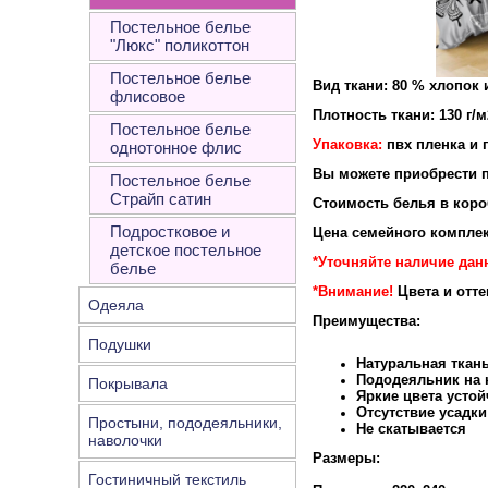
Постельное белье
"Люкс" поликоттон
Постельное белье
Вид ткани: 80 % хлопок 
флисовое
Плотность ткани: 130 г/м
Постельное белье
Упаковка:
пвх пленка и 
однотонное флис
Вы можете приобрести п
Постельное белье
Страйп сатин
Стоимость белья в короб
Подростковое и
Цена семейного комплек
детское постельное
*Уточняйте наличие дан
белье
*Внимание!
Цвета и отт
Одеяла
Преимущества:
Подушки
Натуральная ткан
Пододеяльник на к
Покрывала
Яркие цвета устой
Отсутствие усадки
Простыни, пододеяльники,
Не скатывается
наволочки
Размеры:
Гостиничный текстиль