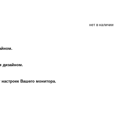
нет в наличии
айном.
м дизайном.
т настроек Вашего монитора.