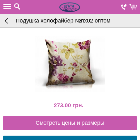
Подушка холофайбер №пх02 оптом
273.00
грн.
Смотреть цены и размеры