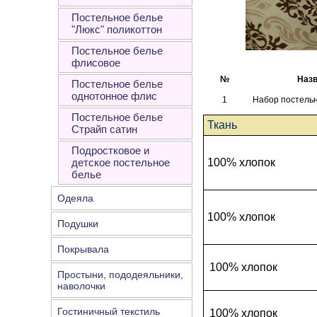
Постельное белье
"Люкс" поликоттон
Постельное белье
флисовое
№
Назв
Постельное белье
однотонное флис
1
Набор постель
Постельное белье
Ткань
Страйп сатин
Подростковое и
детское постельное
100% хлопок
белье
Одеяла
100% хлопок
Подушки
Покрывала
100% хлопок
Простыни, пододеяльники,
наволочки
Гостиничный текстиль
100% хлопок