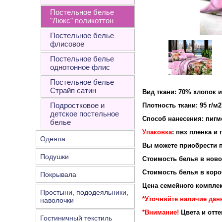
Постельное белье
"Люкс" поликоттон
Постельное белье
флисовое
Постельное белье
однотонное флис
Постельное белье
Страйп сатин
Вид ткани: 70% хлопок 
Подростковое и
Плотность ткан
детское постельное
Способ нанесения: пигм
белье
Упаковка
: пвх пленка и
Одеяла
Вы можете приобрести п
Подушки
Стоимость белья в новой
Стоимость белья в короб
Покрывала
Цена семейного комплек
Простыни, пододеяльники,
*Уточняйте наличие данн
наволочки
*Внимание!
Цвета и отт
Гостиничный текстиль