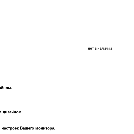
нет в наличии
айном.
м дизайном.
т настроек Вашего монитора.