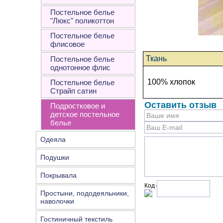
Постельное белье
"Люкс" поликоттон
Постельное белье
флисовое
Ткань
Постельное белье
однотонное флис
100% хлопок
Постельное белье
Страйп сатин
Оставить отзыв
Подростковое и
детское постельное
белье
Одеяла
Подушки
Покрывала
Код с рисунка:
Простыни, пододеяльники,
наволочки
Гостиничный текстиль