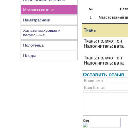
№
Назв
Матрасы ватные
1
Матрас ватный де
Наматрасники
Ткань
Халаты махровые и
вафельные
Ткань: поликоттон
Полотенца
Наполнитель: вата
Пледы
Ткань: поликоттон
Наполнитель: вата
Оставить отзыв
Код с рисунка: