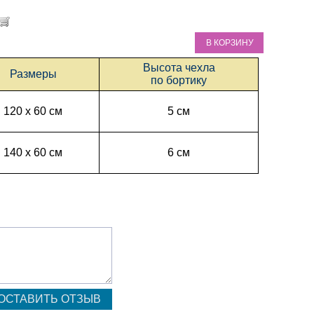
В КОРЗИНУ
Высота чехла
Размеры
по бортику
120 х 60 см
5 см
140 х 60 см
6 см