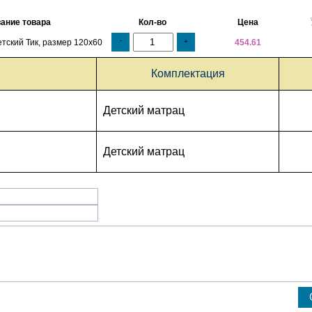
ание товара
Кол-во
Цена
-
тский Тик, размер 120х60
+
454.61
Комплектация
Детский матрац
Детский матрац