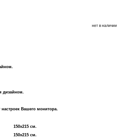
нет в наличии
айном.
м дизайном.
т настроек Вашего монитора.
150х215 см.
150х215 см.