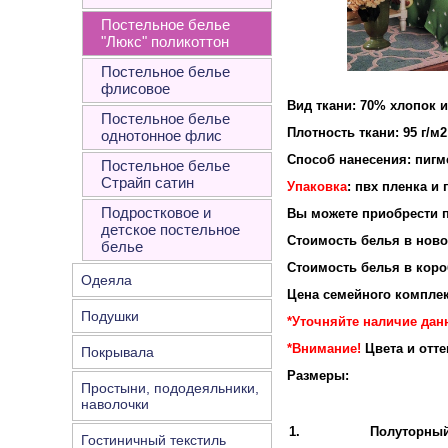
Постельное белье
"Люкс" поликоттон
Постельное белье
флисовое
Вид ткани: 70% хлопок 
Постельное белье
Плотность ткан
однотонное флис
Способ нанесения: пигм
Постельное белье
Страйп сатин
Упаковка
: пвх пленка и
Подростковое и
Вы можете приобрести п
детское постельное
Стоимость белья в новой
белье
Стоимость белья в короб
Одеяла
Цена семейного комплек
Подушки
*Уточняйте наличие данн
*Внимание!
Цвета и отт
Покрывала
Размеры:
Простыни, пододеяльники,
наволочки
1.
Полуторны
Гостиничный текстиль