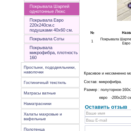
Покрывала Шарпей
однотонные Люкс
Покрывала Евро
220х240см.с
подушками 40х60 см.
№
Назв
Покрывала Соты
Покрывала Шарпе
1
Евро
Покрывала
микрофибра, плотность
160
Простыни, пододеяльники,
наволочки
Красивое и несомненно м
Состав: микрофибра.
Гостиничный текстиль
Размер : полуторное-160х
Матрасы ватные
евро -200х220 см
Наматрасники
Оставить отзыв
Халаты махровые и
вафельные
Полотенца