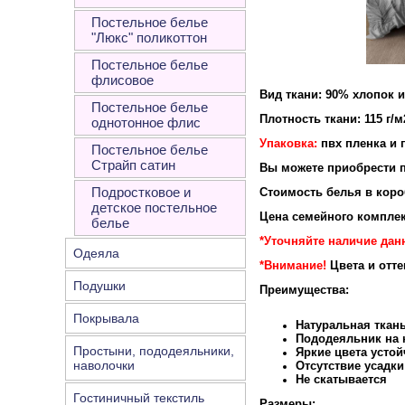
Постельное белье
"Люкс" поликоттон
Постельное белье
флисовое
Вид ткани: 90% хлопок 
Постельное белье
Плотность ткани: 115 г/м
однотонное флис
Упаковка:
пвх пленка и 
Постельное белье
Страйп сатин
Вы можете приобрести п
Подростковое и
Стоимость белья в короб
детское постельное
Цена семейного комплек
белье
*Уточняйте наличие дан
Одеяла
*Внимание!
Цвета и отт
Подушки
Преимущества:
Покрывала
Натуральная ткан
Пододеяльник на к
Простыни, пододеяльники,
Яркие цвета устой
наволочки
Отсутствие усадки
Не скатывается
Гостиничный текстиль
Размеры: