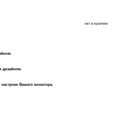
нет в наличии
айном.
м дизайном.
т настроек Вашего монитора.