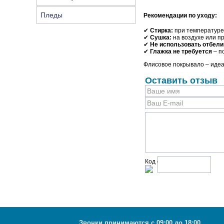
Пледы
Рекомендации по уходу:
✔
Стирка:
при температуре
✔
Сушка:
на воздухе или п
✔
Не использовать отбели
✔
Глажка не требуется
– п
Флисовое покрывало – идеа
Оставить отзыв
Код с рисунка:
Звонки принимаются с 09:00 до 18:00