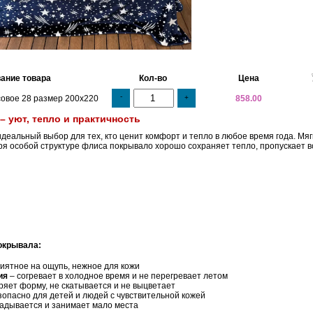
ание товара
Кол-во
Цена
-
овое 28 размер 200х220
+
858.00
 уют, тепло и практичность
деальный выбор для тех, кто ценит комфорт и тепло в любое время года. Мя
ря особой структуре флиса покрывало хорошо сохраняет тепло, пропускает в
окрывала:
иятное на ощупь, нежное для кожи
ия
– согревает в холодное время и не перегревает летом
ряет форму, не скатывается и не выцветает
зопасно для детей и людей с чувствительной кожей
ладывается и занимает мало места