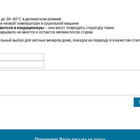
 до 30–40°C в деликатном режиме
ри низкой температуре в сушильной машине
ватели и кондиционеры
– они могут повредить структуру ткани
окрывало не мнется и остается мягким после стирки
льный выбор для уютных вечеров дома, поездок на природу и в качестве сти
Принимаем Ваши письма на почту