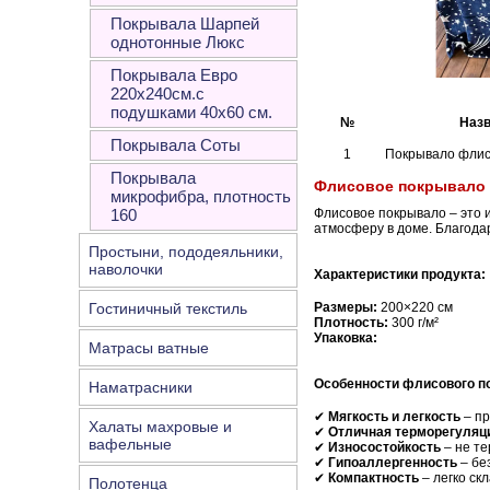
Покрывала Шарпей
однотонные Люкс
Покрывала Евро
220х240см.с
подушками 40х60 см.
№
Назв
Покрывала Соты
1
Покрывало флис
Покрывала
Флисовое покрывало –
микрофибра, плотность
160
Флисовое покрывало – это и
атмосферу в доме. Благода
Простыни, пододеяльники,
наволочки
Характеристики продукта:
Размеры:
200×220 см
Гостиничный текстиль
Плотность:
300 г/м²
Упаковка:
Матрасы ватные
Особенности флисового п
Наматрасники
✔
Мягкость и легкость
– пр
Халаты махровые и
✔
Отличная терморегуляц
вафельные
✔
Износостойкость
– не те
✔
Гипоаллергенность
– бе
✔
Компактность
– легко ск
Полотенца