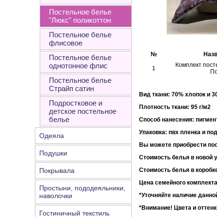
Постельное белье
"Люкс" поликоттон
Постельное белье
флисовое
№
Назв
Постельное белье
однотонное флис
Комплект пост
1
П
Постельное белье
Страйп сатин
Вид ткани: 70% хлопок и 
Подростковое и
Плотность ткани:
детское постельное
белье
Способ нанесения: пигмен
Упаковка
: пвх пленка и по
Одеяла
Вы можете приобрести пос
Подушки
Стоимость белья в новой у
Покрывала
Стоимость белья в коробке
Цена семейного комплекта
Простыни, пододеяльники,
наволочки
*Уточняйте наличие данной
*Внимание!
Цвета и оттенк
Гостиничный текстиль