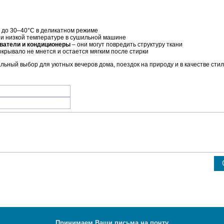
 до 30–40°C в деликатном режиме
ри низкой температуре в сушильной машине
ватели и кондиционеры
– они могут повредить структуру ткани
окрывало не мнется и остается мягким после стирки
льный выбор для уютных вечеров дома, поездок на природу и в качестве сти
Принимаем Ваши письма на почту