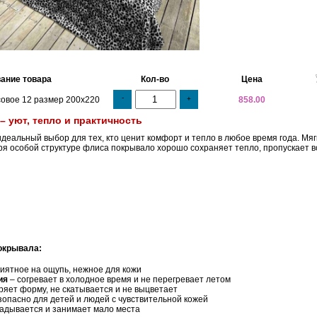
ание товара
Кол-во
Цена
-
овое 12 размер 200х220
+
858.00
 уют, тепло и практичность
деальный выбор для тех, кто ценит комфорт и тепло в любое время года. Мя
ря особой структуре флиса покрывало хорошо сохраняет тепло, пропускает в
окрывала:
иятное на ощупь, нежное для кожи
ия
– согревает в холодное время и не перегревает летом
ряет форму, не скатывается и не выцветает
зопасно для детей и людей с чувствительной кожей
ладывается и занимает мало места