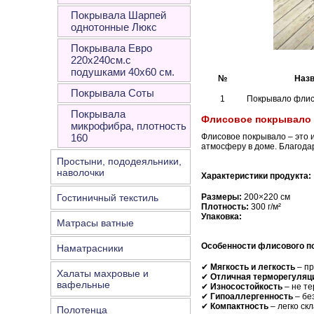
Покрывала Шарпей
однотонные Люкс
Покрывала Евро
220х240см.с
подушками 40х60 см.
№
Назв
Покрывала Соты
1
Покрывало флис
Покрывала
Флисовое покрывало –
микрофибра, плотность
160
Флисовое покрывало – это и
атмосферу в доме. Благода
Простыни, пододеяльники,
наволочки
Характеристики продукта:
Размеры:
200×220 см
Гостиничный текстиль
Плотность:
300 г/м²
Упаковка:
Матрасы ватные
Особенности флисового п
Наматрасники
✔
Мягкость и легкость
– пр
Халаты махровые и
✔
Отличная терморегуляц
вафельные
✔
Износостойкость
– не те
✔
Гипоаллергенность
– бе
✔
Компактность
– легко ск
Полотенца