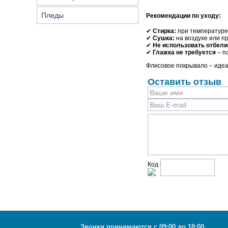
Пледы
Рекомендации по уходу:
✔
Стирка:
при температуре
✔
Сушка:
на воздухе или п
✔
Не использовать отбели
✔
Глажка не требуется
– п
Флисовое покрывало – идеа
Оставить отзыв
Код с рисунка:
Звонки принимаются с 09:00 до 18:00