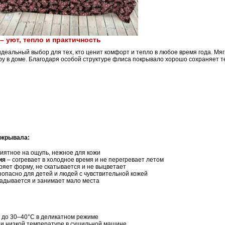
 уют, тепло и практичность
деальный выбор для тех, кто ценит комфорт и тепло в любое время года. Мяг
у в доме. Благодаря особой структуре флиса покрывало хорошо сохраняет те
окрывала:
иятное на ощупь, нежное для кожи
ия
– согревает в холодное время и не перегревает летом
ряет форму, не скатывается и не выцветает
зопасно для детей и людей с чувствительной кожей
ладывается и занимает мало места
 до 30–40°C в деликатном режиме
ри низкой температуре в сушильной машине