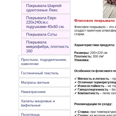
Покрывала Шарпей
однотонные Люкс
Покрывала Евро
Флисовое покрывало –
220х240см.с
подушками 40х60 см.
Флисовое покрывало – это и
создаст приятную атмосфер
Покрывала Соты
стирки.
Покрывала
Характеристики продукта:
микрофибра, плотность
160
Размеры:
200×220 см
Плотность:
300 г/м²
Простыни, пододеяльники,
Упаковка:
наволочки
Особенности флисового п
Гостиничный текстиль
✔
Мягкость и легкость
– пр
Матрасы ватные
✔
Отличная терморегуляц
✔
Износостойкость
– не те
✔
Гипоаллергенность
– бе
Наматрасники
✔
Компактность
– легко ск
Халаты махровые и
Рекомендации по уходу:
вафельные
✔
Стирка:
при температуре
Полотенца
✔
Сушка:
на воздухе или п