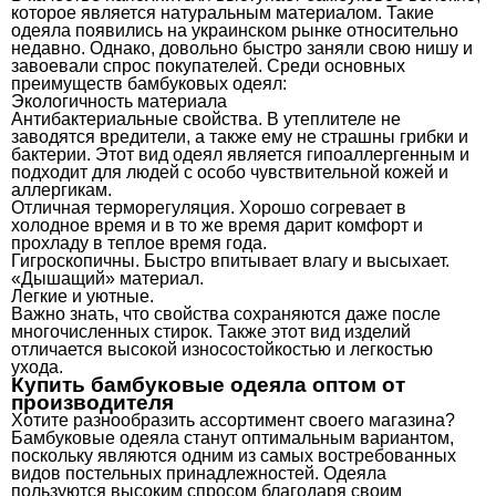
которое является натуральным материалом. Такие
одеяла появились на украинском рынке относительно
недавно. Однако, довольно быстро заняли свою нишу и
завоевали спрос покупателей. Среди основных
преимуществ бамбуковых одеял:
Экологичность материала
Антибактериальные свойства. В утеплителе не
заводятся вредители, а также ему не страшны грибки и
бактерии. Этот вид одеял является гипоаллергенным и
подходит для людей с особо чувствительной кожей и
аллергикам.
Отличная терморегуляция. Хорошо согревает в
холодное время и в то же время дарит комфорт и
прохладу в теплое время года.
Гигроскопичны. Быстро впитывает влагу и высыхает.
«Дышащий» материал.
Легкие и уютные.
Важно знать, что свойства сохраняются даже после
многочисленных стирок. Также этот вид изделий
отличается высокой износостойкостью и легкостью
ухода.
Купить бамбуковые одеяла оптом от
производителя
Хотите разнообразить ассортимент своего магазина?
Бамбуковые одеяла станут оптимальным вариантом,
поскольку являются одним из самых востребованных
видов постельных принадлежностей. Одеяла
пользуются высоким спросом благодаря своим