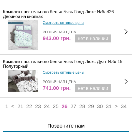
Комплект постельного белья Бязь Голд Люкс №бл426
Двойной на кнопках
Смотреть оптовые цены
РОЗНИЧНАЯ ЦЕНА
943.00
грн.
нет в наличии
Комплект постельного белья Бязь Голд Люкс Дуэт №бл15
Полуторный
Смотреть оптовые цены
РОЗНИЧНАЯ ЦЕНА
741.00
грн.
нет в наличии
1
<
21
22
23
24
25
26
27
28
29
30
31
>
34
Позвоните нам