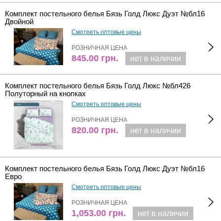
Комплект постельного белья Бязь Голд Люкс Дуэт №бл16
Двойной
Смотреть оптовые цены
РОЗНИЧНАЯ ЦЕНА
845.00
грн.
нет в наличии
Комплект постельного белья Бязь Голд Люкс №бл426
Полуторный на кнопках
Смотреть оптовые цены
РОЗНИЧНАЯ ЦЕНА
820.00
грн.
нет в наличии
Комплект постельного белья Бязь Голд Люкс Дуэт №бл16
Евро
Смотреть оптовые цены
РОЗНИЧНАЯ ЦЕНА
1,053.00
грн.
нет в наличии