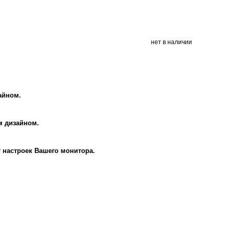
нет в наличии
айном.
м дизайном.
т настроек Вашего монитора.