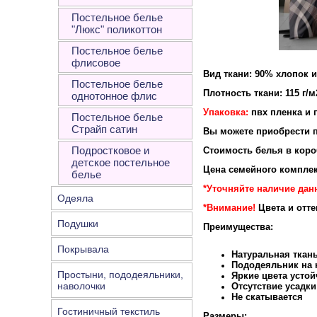
Постельное белье
"Люкс" поликоттон
Постельное белье
флисовое
Вид ткани: 90% хлопок 
Постельное белье
Плотность ткани: 115 г/м
однотонное флис
Упаковка:
пвх пленка и 
Постельное белье
Страйп сатин
Вы можете приобрести п
Подростковое и
Стоимость белья в короб
детское постельное
Цена семейного комплек
белье
*Уточняйте наличие дан
Одеяла
*Внимание!
Цвета и отт
Подушки
Преимущества:
Покрывала
Натуральная ткан
Пододеяльник на к
Простыни, пододеяльники,
Яркие цвета устой
наволочки
Отсутствие усадки
Не скатывается
Гостиничный текстиль
Размеры: