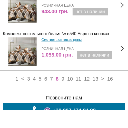
РОЗНИЧНАЯ ЦЕНА
943.00
грн.
нет в наличии
Комплект постельного белья № в540 Евро на кнопках
Смотреть оптовые цены
РОЗНИЧНАЯ ЦЕНА
1,055.00
грн.
нет в наличии
1
<
3
4
5
6
7
8
9
10
11
12
13
>
16
Позвоните нам
+38 097 474 84 88
Полная версия сайта